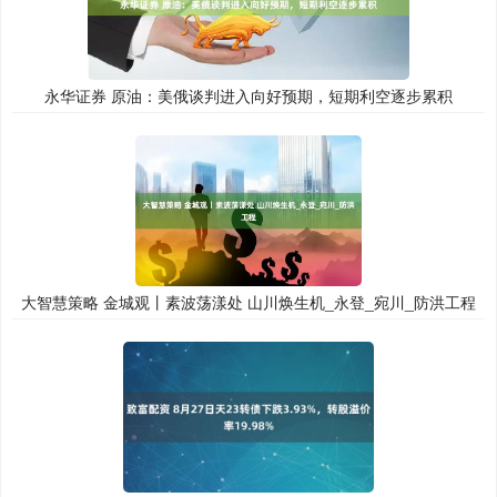
永华证券 原油：美俄谈判进入向好预期，短期利空逐步累积
大智慧策略 金城观丨素波荡漾处 山川焕生机_永登_宛川_防洪工程