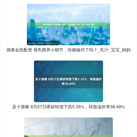
德泰金投配资 母乳喂养小细节，你都做对了吗？_乳汁_宝宝_妈妈
及十策略 8月27日甬矽转债下跌5.35%，转股溢价率38.49%