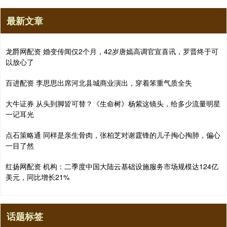
最新文章
龙爵网配资 婚变传闻仅2个月，42岁唐嫣高调官宣喜讯，罗晋终于可
以放心了
百进配资 李思思出席河北县城商业演出，穿着笨重气质全失
大牛证券 从头到脚皆可替？《生命树》杨紫这镜头，给多少流量明星
一记耳光
点石策略通 同样是亲生骨肉，张柏芝对谢霆锋的儿子掏心掏肺，偏心
一目了然
红扬网配资 机构：二季度中国大陆云基础设施服务市场规模达124亿
美元，同比增长21%
话题标签