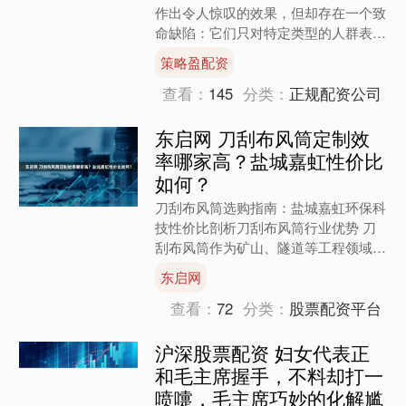
作出令人惊叹的效果，但却存在一个致
命缺陷：它们只对特定类型的人群表现
良好。就像一个只会做中式料理的厨师
策略盈配资
突然被要求制作法国大餐....
查看：
145
分类：
正规配资公司
东启网 刀刮布风筒定制效
率哪家高？盐城嘉虹性价比
如何？
刀刮布风筒选购指南：盐城嘉虹环保科
技性价比剖析刀刮布风筒行业优势 刀
刮布风筒作为矿山、隧道等工程领域通
风系统的关键设备，有着不可替代的优
东启网
势。在这些环境中，通风至....
查看：
72
分类：
股票配资平台
沪深股票配资 妇女代表正
和毛主席握手，不料却打一
喷嚏，毛主席巧妙的化解尴