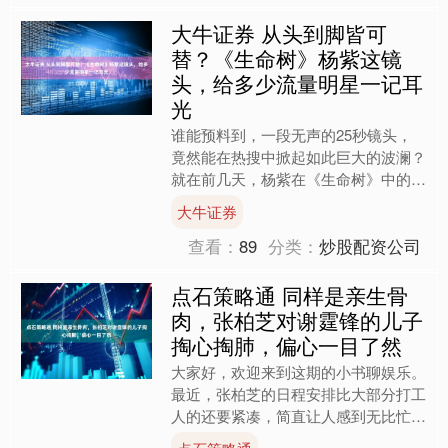
大牛证券 从头到脚皆可
替？《生命树》杨紫这镜
头，给多少流量明星一记耳
光
谁能预料到，一段无声的25秒镜头，
竟然能在热搜中掀起如此巨大的波澜？
就在前几天，杨紫在《生命树》中的一
场失焦眼神戏，让所有人都惊讶不已。
大牛证券
她饰演的白菊偶遇亲弟弟涉....
查看：
89
分类：
炒股配资公司
点石策略通 同样是亲生骨
肉，张柏芝对谢霆锋的儿子
掏心掏肺，偏心一目了然
大家好，欢迎来到这期的小书聊娱乐。
最近，张柏芝的日程安排比大部分打工
人的还要紧凑，简直让人感到无比忙
碌。2026年1月底，她带着三个儿子一