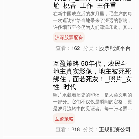
尬_桃香_工作_王任重
在新中国成立后的岁月里，毛主席的每
一次巡访都给当地带来了深远的影响，
许多细节至今仍为人们津津乐道。其
中，在湖北孝感发生了一段略带尴尬却
沪深股票配资
也极富人情味的故事。毛主席....
查看：
162
分类：
股票配资平台
互盈策略 50年代，农民斗
地主真实影像，地主被死死
绑住，面若死灰！_照片_女
性_时代
照片承载着历史的印记，是人类文明的
一部分。它们不仅仅是瞬间的定格，更
是岁月流转中的见证者。每一张老照
片，都像是一台时光机，把我们带回到
互盈策略
过去，帮助我们更好地理解那....
查看：
218
分类：
正规配资公司