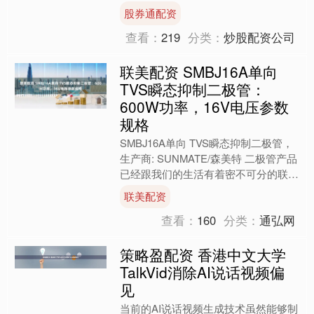
内首个AI计算开放架构，推出AI超集群
股券通配资
系统，开放多....
查看：
219
分类：
炒股配资公司
联美配资 SMBJ16A单向
TVS瞬态抑制二极管：
600W功率，16V电压参数
规格
SMBJ16A单向 TVS瞬态抑制二极管，
生产商: SUNMATE/森美特 二极管产品
已经跟我们的生活有着密不可分的联系
了， TVS瞬态抑制二极管，是一种高
联美配资
效能....
查看：
160
分类：
通弘网
策略盈配资 香港中文大学
TalkVid消除AI说话视频偏
见
当前的AI说话视频生成技术虽然能够制