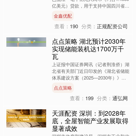
亿美元）贷款，用于支持中国四川省推
进低碳、适应型农业发展。 声明称，
金鑫优配
四川省气候智慧型....
查看：
190
分类：
正规配资公司
点点策略 湖北预计2030年
实现储能装机达1700万千
瓦
上证报中国证券网讯（记者荆淮侨）湖
北省有关部门近日印发的《湖北省储能
体系建设方案（2025—2030年）》提
出，到2027年，湖北新增储能以新型
点点策略
储能为主，全省储....
查看：
199
分类：
通弘网
天涯配资 深圳：到2028年
底，全屋智能产业发展取得
显著成效