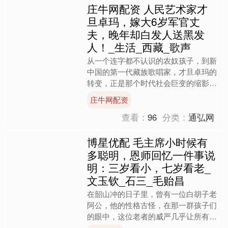
庄牛网配资 人民艺术家才
旦卓玛，嫁大6岁军官丈
夫，晚年却白发人送黑发
人！_生活_西藏_歌声
从一个连字都不认识的农奴孩子，到新
中国的第一代藏族歌唱家，才旦卓玛的
转变，正是那个时代社会巨变的缩影。
她的幸运与奋斗，见证了一个国家从贫
庄牛网配资
困与压迫中脱胎换骨的过程....
查看：
96
分类：
通弘网
博星优配 毛主席小时候有
多聪明，恩师回忆一件事说
明：三岁看小，七岁看老_
文玉钦_石三_毛贻昌
在韶山冲的日子里，曾有一位白胡子老
阿公，他的性格古怪，在那一群孩子们
的眼中，这位老者的威严几乎让所有人
感到畏惧。尽管如此，年幼的毛主席却