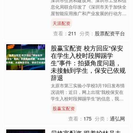
深圳市住房和建设局、深圳市工业和信
息化局联合印发了《深圳市关于加快全
屋智能应用推广和产业发展的行动方案
（2026—2028年）》。方案提出，到
天涯配资
2026年底，全屋....
查看：
211
分类：
股票配资平台
股赢宝配资 校方回应“保安
在学生入校时段脚踢学
生”事件：拍摄角度问题，
未接触到学生，保安已依规
辞退
太原市第三实验小学校3月19日发布情
况说明：近日，网上出现“我校保安在
学生入校时段脚踢学生”的信息，我校
高度重视，立即调取多角度监控，并与
股赢宝配资
现场工作人员谈话了解，....
查看：
175
分类：
通弘网
贝格富配资 跟着护林员去