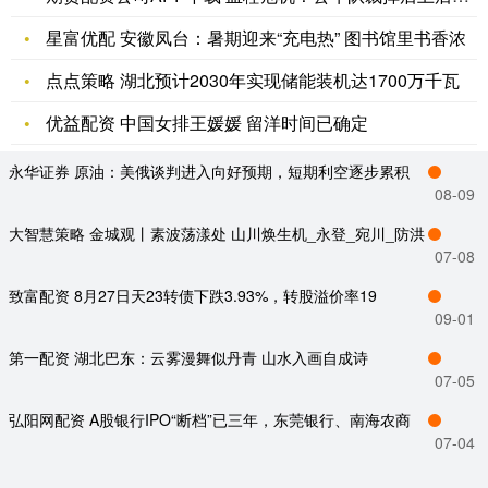
星富优配 安徽凤台：暑期迎来“充电热” 图书馆里书香浓
点点策略 湖北预计2030年实现储能装机达1700万千瓦
优益配资 中国女排王媛媛 留洋时间已确定
永华证券 原油：美俄谈判进入向好预期，短期利空逐步累积
08-09
大智慧策略 金城观丨素波荡漾处 山川焕生机_永登_宛川_防洪
07-08
致富配资 8月27日天23转债下跌3.93%，转股溢价率19
09-01
第一配资 湖北巴东：云雾漫舞似丹青 山水入画自成诗
07-05
弘阳网配资 A股银行IPO“断档”已三年，东莞银行、南海农商
07-04