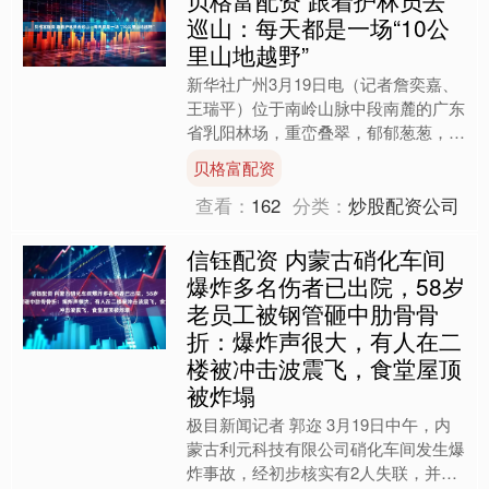
巡山：每天都是一场“10公
里山地越野”
新华社广州3月19日电（记者詹奕嘉、
王瑞平）位于南岭山脉中段南麓的广东
省乳阳林场，重峦叠翠，郁郁葱葱，是
粤港澳大湾区重要的生态屏障和珠江水
贝格富配资
系重要的发源地之一，被....
查看：
162
分类：
炒股配资公司
信钰配资 内蒙古硝化车间
爆炸多名伤者已出院，58岁
老员工被钢管砸中肋骨骨
折：爆炸声很大，有人在二
楼被冲击波震飞，食堂屋顶
被炸塌
极目新闻记者 郭迩 3月19日中午，内
蒙古利元科技有限公司硝化车间发生爆
炸事故，经初步核实有2人失联，并有