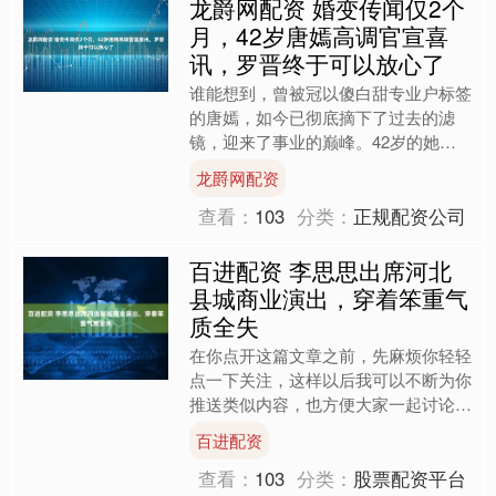
龙爵网配资 婚变传闻仅2个
月，42岁唐嫣高调官宣喜
讯，罗晋终于可以放心了
谁能想到，曾被冠以傻白甜专业户标签
的唐嫣，如今已彻底摘下了过去的滤
镜，迎来了事业的巅峰。42岁的她，
仿佛是从云层中跃然而出，焕发着别样
龙爵网配资
的光彩。曾经的甜妹人设早已....
查看：
103
分类：
正规配资公司
百进配资 李思思出席河北
县城商业演出，穿着笨重气
质全失
在你点开这篇文章之前，先麻烦你轻轻
点一下关注，这样以后我可以不断为你
推送类似内容，也方便大家一起讨论、
分享，你的支持对我真的很重要，让我
百进配资
们一起努力，写出更打动人....
查看：
103
分类：
股票配资平台