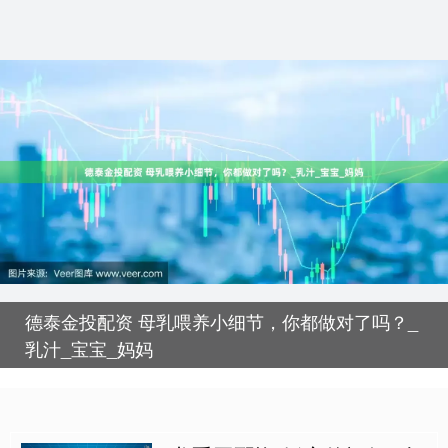
德泰金投配资 母乳喂养小细节，你都做对了吗？_
乳汁_宝宝_妈妈