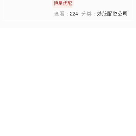
博星优配
毫不害怕这位老人，一如他....
查看：
224
分类：
炒股配资公司
通弘网
通弘网,股票配资平台,炒股配资公司,正规配资公司⑦提供灵活多样的
配资方案，以满足不同投资者的需求。此外，该平台还提供投顾服务
和实时行情分析，助力投资者做出明智的投资决策。
关注 通弘网