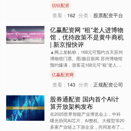
多人受伤被送至邻近的中卫市人民医
信钰配资
院。 中卫市人民医院急....
查看：
162
分类：
股票配资平台
亿赢配资网 “租”老人进博物
馆，优待政策不是黄牛商机
| 新京报快评
▲网上发帖称，168元可预约当天苏州
博物馆门票。图/极目新闻 苏州博物馆
预约爆满，游客花168元可“租”老人免
预约进馆？ 据极目新闻报道，近日，
亿赢配资网
有网友发视频称，....
查看：
143
分类：
正规配资公司
股券通配资 国内首个AI计
算开放架构发布
在2025世界智能产业博览会上，中科
曙光协同AI芯片、AI整机、大模型等20
多家产业链上下游企业，共同发布了国