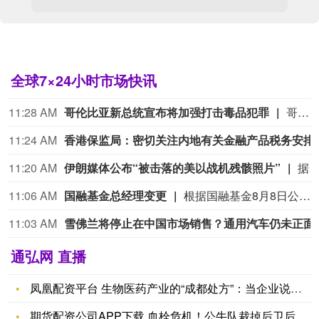
全球7×24小时市场快讯
11:28 AM
哥伦比亚新总统宣布将加强打击毒品犯罪
哥伦比亚新任总统德拉埃斯普列亚7日在哥西南部城市卡利举行的总统就职仪式上发表演说，宣布政府将很快公布毒品恐怖组织名单，加大对毒品犯罪的打击力度。德拉埃斯普列亚说，新政府将把恢复国家安全和权威作为重点，要求武装部队和警察打击所有犯罪团伙，并通过根除非法作物等措施打击毒品犯罪。德拉埃斯普列亚表示，新政府将加大反腐力度，推动经济增长并改善医疗、教育和农村发展状况。哥伦比亚将加强同其他国家在打击跨国有组织犯罪、情报、安全和司法等领域的合作。
11:24 AM
香港保监局：密切
11:20 AM
伊朗媒体公布“被击落的美以战机残骸照片”
据美国有线电视新闻网(CNN)8日报道，伊朗英语新闻电视台(Press TV)在社交媒体上发布了过去几个月以来，伊朗在战争中击落的美国和以色列战机残骸。 据CNN报道，根据伊朗公布的照片，其中展示了一架美国空军F-15E“打击鹰”战斗机的残骸、多架无人机，以及疑似MC-130J“突击队”特种作战飞机发动机的部件。 伊朗英语新闻电视台(Press TV)在其中一条贴文中写道，“一架被伊朗先进防空系统击落的美军F-15战斗机残骸。” CNN指出，部分残骸可能与4月的美国空军战斗机在伊朗伊斯法罕省上空被击落事件有关。此外，对于伊朗媒体展出的无人机残骸，有消息称美国在中东战争中“损失了多架无人机”，但五角大楼尚未证实任何具体细节。伊朗英语新闻电视台(Pres
11:06 AM
国融基金总经理变更
根据国融基金8月8日公告，总经理毛灵俊因个人原因离任，总经理职位暂由张圆辉代任。根据国融基金安排，该公司董事会选举韩光华拟任公司总经理，待韩光华完成相关程序后履职。
11:03 AM
雪佛兰将停止在中国
通弘网 直播
凤凰配资平台 生物医药产业的“成都处方”：当企业说出产品“入
期货配资公司APP下载 血栓危机！公牛队裁掉后卫后又签回，河