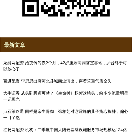
最新文章
龙爵网配资 婚变传闻仅2个月，42岁唐嫣高调官宣喜讯，罗晋终于可
以放心了
百进配资 李思思出席河北县城商业演出，穿着笨重气质全失
大牛证券 从头到脚皆可替？《生命树》杨紫这镜头，给多少流量明星
一记耳光
点石策略通 同样是亲生骨肉，张柏芝对谢霆锋的儿子掏心掏肺，偏心
一目了然
红扬网配资 机构：二季度中国大陆云基础设施服务市场规模达124亿