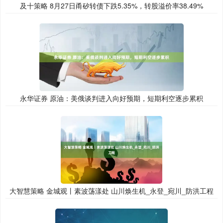
及十策略 8月27日甬矽转债下跌5.35%，转股溢价率38.49%
永华证券 原油：美俄谈判进入向好预期，短期利空逐步累积
大智慧策略 金城观丨素波荡漾处 山川焕生机_永登_宛川_防洪工程