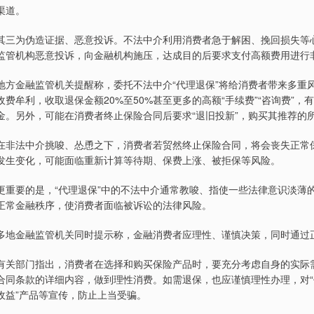
渠道。
其三为伪造证据、恶意投诉。不法中介利用消费者急于解困、挽回损失等
监管机构恶意投诉，向金融机构施压，达成目的后要求支付高额费用进行
地方金融监管机关提醒称，委托不法中介“代理退保”将给消费者带来多重
收费牟利，收取退保金额20%至50%甚至更多的高额“手续费”“咨询费”
金。另外，可能在消费者终止保险合同后要求“退旧投新”，购买其推荐的所谓“
在非法中介挑唆、怂恿之下，消费者若贸然终止保险合同，将会丧失正常
发生变化，可能面临重新计算等待期、保费上涨、被拒保等风险。
更重要的是，“代理退保”中的不法中介通常教唆、指使一些法律意识淡薄
正常金融秩序，使消费者面临被诉讼的法律风险。
多地金融监管机关同时提示称，金融消费者应理性、谨慎决策，同时通过
有关部门指出，消费者在选择和购买保险产品时，要充分考虑自身的实际
合同条款的详细内容，做到理性消费。如需退保，也应谨慎理性办理，对“代
收益”产品等宣传，防止上当受骗。