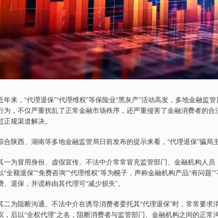
近年来，“代理退保”“代理维权”等保险业“黑灰产”活动高发，多地金融监
行为，不仅严重扰乱了正常金融市场秩序，还严重侵害了金融消费者的合
过正规渠道解决。
综合陕西、湖南等多地金融监管局日前发布的提示来看，“代理退保”骗局
其一为冒用身份、虚假宣传。不法中介常常冒充监管部门、金融机构人员
以“全额退保”“免费咨询”“代理维权”等为幌子，声称金融机构产品“有问题
费、退保，并谎称由其代理可“减少损失”。
其二为阻断沟通。不法中介在诱导消费者委托其“代理退保”时，常常要求
议，后以“全权代理”之名，阻断消费者与监管部门、金融机构之间的正常