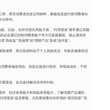
心理，诱导消费者伪造证明材料，教唆或直接代替消费者向
非法牟利。
风险。比如，在经济损失风险方面，“代理退保”通常通过高额
，有的还会通过控制消费者账户等方式直接截留、侵占退保资
高收益”“高保障”的“理财产品”形成“连环套”。
保险保障，再次投保时由于个人风险状况、年龄及健康状况
的消费者编造理由、伪造证据进行投诉、举报或诬告，干扰
正规渠道、合法途径解决诉求和纠纷。
需求、经济承受能力和风险承受能力，了解清楚产品属性、
理退保”提高警惕，尤其要慎重对待所谓的“退旧投新”“高