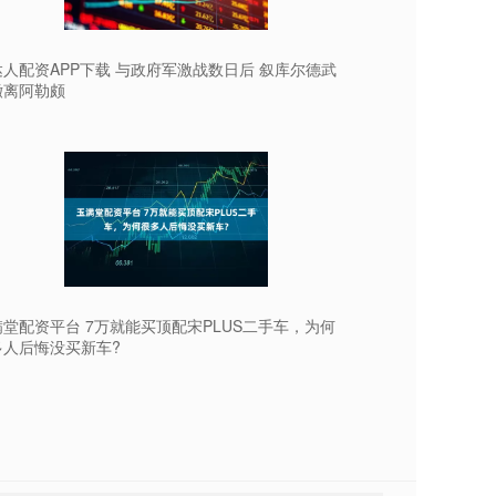
人配资APP下载 与政府军激战数日后 叙库尔德武
撤离阿勒颇
堂配资平台 7万就能买顶配宋PLUS二手车，为何
多人后悔没买新车?