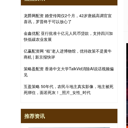
龙爵网配资 婚变传闻仅2个月，42岁唐嫣高调官宣
喜讯，罗晋终于可以放心了
金鑫优配 亚行批准十亿元人民币贷款，支持四川加
快低碳农业发展
亿赢配资网 “租”老人进博物馆，优待政策不是黄牛
商机 | 新京报快评
策略盈配资 香港中文大学TalkVid消除AI说话视频偏
见
互盈策略 50年代，农民斗地主真实影像，地主被死
死绑住，面若死灰！_照片_女性_时代
推荐资讯