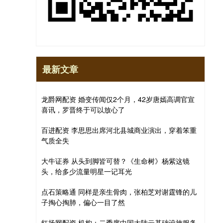
最新文章
龙爵网配资 婚变传闻仅2个月，42岁唐嫣高调官宣
喜讯，罗晋终于可以放心了
百进配资 李思思出席河北县城商业演出，穿着笨重
气质全失
大牛证券 从头到脚皆可替？《生命树》杨紫这镜
头，给多少流量明星一记耳光
点石策略通 同样是亲生骨肉，张柏芝对谢霆锋的儿
子掏心掏肺，偏心一目了然
红扬网配资 机构：二季度中国大陆云基础设施服务