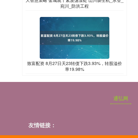
大智慧策略 金城观丨素波荡漾处 山川焕生机_永登_
宛川_防洪工程
致富配资 8月27日天23转债下跌3.93%，转股溢价
率19.98%
通弘网
友情链接：